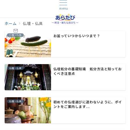
menu
ホーム
仏壇・仏具
仏壇・仏具
お盆っていつからいつまで？
お問い合わせ
仏壇・仏具
仏壇処分の基礎知識 処分方法と知ってお
くべき注意点
仏壇・仏具
初めての仏壇選びに迷わないように、ポイ
ントをご案内します...