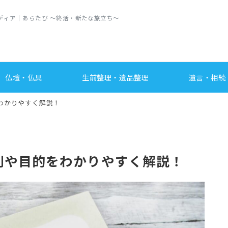
ディア｜あらたび ～終活・新たな旅立ち〜
仏壇・仏具
生前整理・遺品整理
遺言・相続
わかりやすく解説！
割や目的をわかりやすく解説！